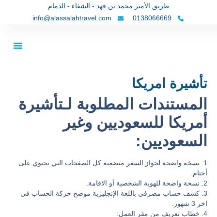
طريق الأمير محمد بن فهد - الشفاء - الدمام
info@alassalahtravel.com
0138066669
تواصل معنا
عن شركتن
مقالات سياح
تأشيرة امريكا
المستندات المطلوبة لـتأشيرة
أمريكا للسعوديين وغير
السعوديين:
1. نسخة واضحة لجواز السفر متضمنة كل الصفحات التي تحتوي على
أختام.
2. نسخة واضحة للهوية الشخصية أو الاقامة.
3. كشف حساب مصرفي باللغة الإنجليزية موضح حركة الحساب في
اخر 3 شهور.
4. خطاب تعريف من مقر العمل: