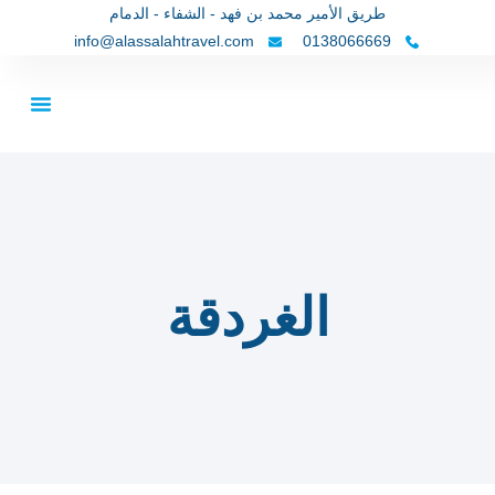
طريق الأمير محمد بن فهد - الشفاء - الدمام
info@alassalahtravel.com
0138066669
تواصل معنا
عن شركتن
مقالات سياح
الغردقة