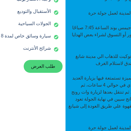
الأستقبال والتوديع
المدينة لعمل جولة حرة
الجولات السياحية
بعد تناول الإفطار في الفندق سوف نتوجه إلى جزيرة جيمس بوند الساعة 7:45 صباحًا
 أو التسوق لشراء بعض الهدايا
سيارة وسائق خاص لمدة 8 ساعات
شرائح الأنترنت
وكيت للذهاب الي مدينة شانغ
ندق لاستلام الغرف
طلب العرض
زة تستمتعة فيها بزيارة العديد
من الأماكن في شيانج ماي تبدأ رحلتك بزيارة شيانغ راي في حوالي 4 ساعات، ثم
في ماي ختشان. ثم تنتقل بعدها لزيارة وات رونج
نج سيين في نهاية الجولة تعود
قهوة علي طريق العودة إلى شيانغ
المدينة لعمل جولة حرة