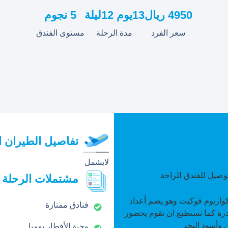
4950 ريال
13يوم 12ليلة
5 نجوم
سعر الفرد
مدة الرحلة
مستوى الفندق
تفاصيل الطيران ا
لايشمل
وصيل للفندق للراحة
مشتملات الرحلة
كواريوم فوكيت وهو يضم أعداد
فنادق ممتازة
ادرة كما تستطيع ان تقوم بحضور
ن وأسود البحر
وجبة الأفطار يوميا