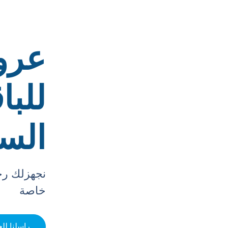
عرو
للبا
السي
نجهزلك رح
خاصة
راسلنا لل