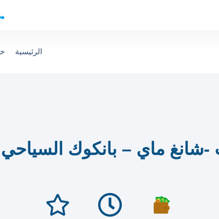
الرئيسية
خد
نغ ماي – بانكوك السياحي 13يوم12ليلة