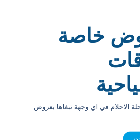
ض خاصة
قات
احية
لة الاحلام في اي وجهة تبغاها بعروض
حجز