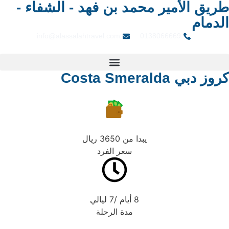
ريق الأمير محمد بن فهد - الشفاء -
لدمام
info@alassalahtravel.com
0138066669
وز دبي Costa Smeralda
يبدا من 3650 ريال
سعر الفرد
8 أيام /7 ليالي
مدة الرحلة