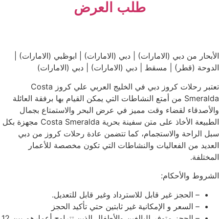
طلب العرض
أبحار من دبي (الامارات) | دبي (الامارات) | ابوظبي (الامارات) |
دوحة (قطر) | مسقط | دبي (الامارات) | دبي (الامارات)
تعتبر رحلات كروز دبي في الخليج العربي علي كروز Costa
Smeralda من أمتع النشاطات التي يمكن القيام بها برفقة العائلة
لأصدقاء لقضاء وقت مميز في عرض البحر والاستمتاع بجمال
الطبيعة الأخاذ على متن سفينة بحرية Costa Smeralda مجهزة بكل
ل الراحة والاستجمام، كما تتضمن عادة رحلات كروز من دبي
عديد من الفعاليات والنشاطات التي تكون مخصصة للأعمار
مختلفة.
شروط والأحكام:
– الحجز غير قابل للاسترداد وغير قابل للتعديل.
– السعر و الإمكانية غير ثابتين حتي تأكيد الحجز
– الحجز متوفر للبالغين والأطفال الذين تتراوح أعمارهم بين 12